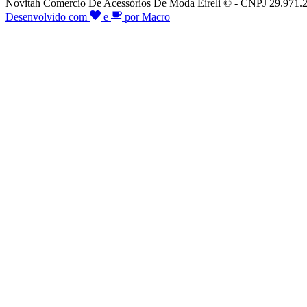
Novitah Comercio De Acessórios De Moda Eireli © - CNPJ 29.971.26
Desenvolvido com
e
por Macro