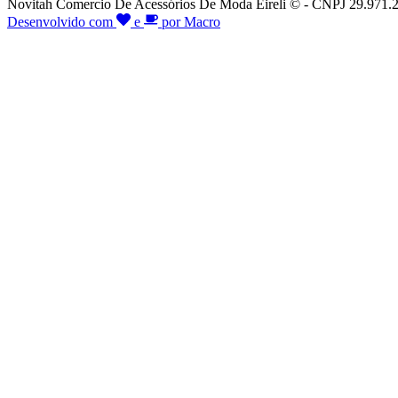
Novitah Comercio De Acessórios De Moda Eireli © - CNPJ 29.971.26
Desenvolvido com
e
por Macro