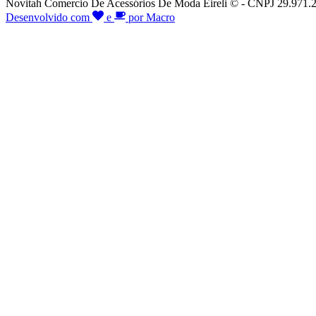
Novitah Comercio De Acessórios De Moda Eireli © - CNPJ 29.971.26
Desenvolvido com
e
por Macro