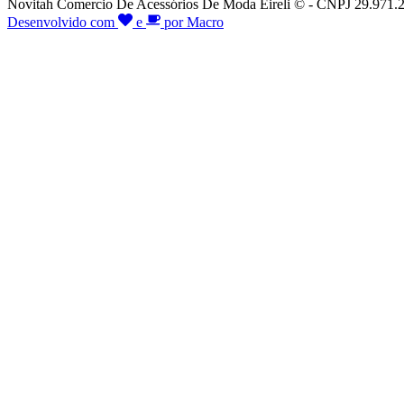
Novitah Comercio De Acessórios De Moda Eireli © - CNPJ 29.971.26
Desenvolvido com
e
por Macro