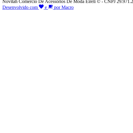
Novitah Comercio De Acessórios De Moda Eireli © - CNPJ 29.971.26
Desenvolvido com
e
por Macro